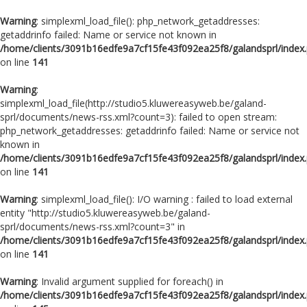
Warning
: simplexml_load_file(): php_network_getaddresses:
getaddrinfo failed: Name or service not known in
/home/clients/3091b16edfe9a7cf15fe43f092ea25f8/galandsprl/index
on line
141
Warning
:
simplexml_load_file(http://studio5.kluwereasyweb.be/galand-
sprl/documents/news-rss.xml?count=3): failed to open stream:
php_network_getaddresses: getaddrinfo failed: Name or service not
known in
/home/clients/3091b16edfe9a7cf15fe43f092ea25f8/galandsprl/index
on line
141
Warning
: simplexml_load_file(): I/O warning : failed to load external
entity "http://studio5.kluwereasyweb.be/galand-
sprl/documents/news-rss.xml?count=3" in
/home/clients/3091b16edfe9a7cf15fe43f092ea25f8/galandsprl/index
on line
141
Warning
: Invalid argument supplied for foreach() in
/home/clients/3091b16edfe9a7cf15fe43f092ea25f8/galandsprl/index